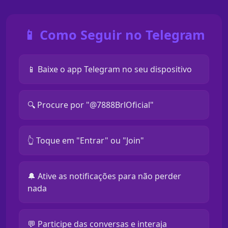
📱 Como Seguir no Telegram
📱 Baixe o app Telegram no seu dispositivo
🔍 Procure por "@7888BrlOficial"
👆 Toque em "Entrar" ou "Join"
🔔 Ative as notificações para não perder
nada
💬 Participe das conversas e interaja