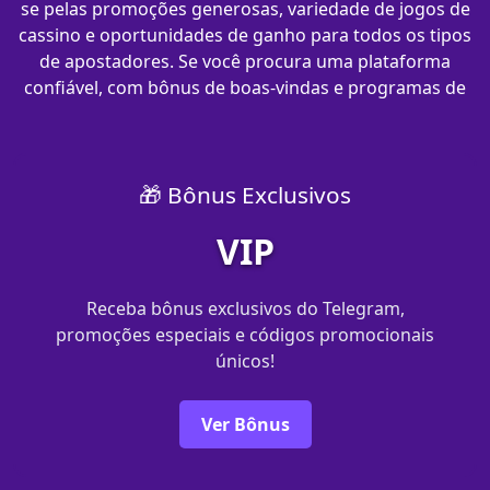
se pelas promoções generosas, variedade de jogos de
cassino e oportunidades de ganho para todos os tipos
de apostadores. Se você procura uma plataforma
confiável, com bônus de boas-vindas e programas de
🎁 Bônus Exclusivos
VIP
Receba bônus exclusivos do Telegram,
promoções especiais e códigos promocionais
únicos!
Ver Bônus