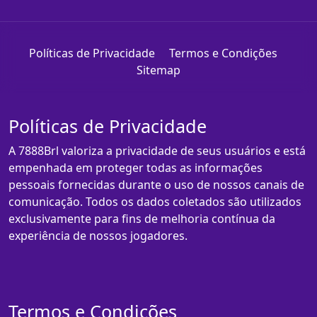
Políticas de Privacidade
Termos e Condições
Sitemap
Políticas de Privacidade
A 7888Brl valoriza a privacidade de seus usuários e está
empenhada em proteger todas as informações
pessoais fornecidas durante o uso de nossos canais de
comunicação. Todos os dados coletados são utilizados
exclusivamente para fins de melhoria contínua da
experiência de nossos jogadores.
Termos e Condições