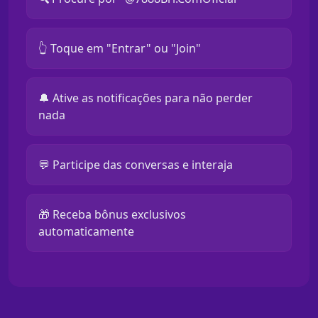
👆 Toque em "Entrar" ou "Join"
🔔 Ative as notificações para não perder
nada
💬 Participe das conversas e interaja
🎁 Receba bônus exclusivos
automaticamente