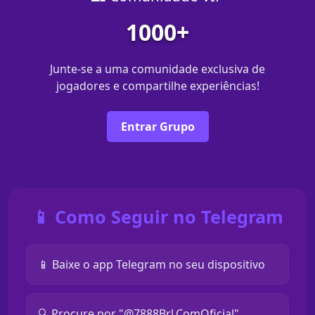
1000+
Junte-se a uma comunidade exclusiva de
jogadores e compartilhe experiências!
Entrar Grupo
📱 Como Seguir no Telegram
📱 Baixe o app Telegram no seu dispositivo
🔍 Procure por "@7888Brl.ComOficial"