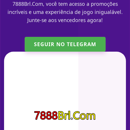
7888Brl.Com, você tem acesso a promoções
incríveis e uma experiência de jogo inigualável.
Junte-se aos vencedores agora!
SEGUIR NO TELEGRAM