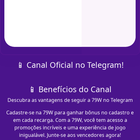
📱 Canal Oficial no Telegram!
📱 Benefícios do Canal
Descubra as vantagens de seguir a 79W no Telegram
Cadastre-se na 79W para ganhar bônus no cadastro e
em cada recarga. Com a 79W, você tem acesso a
promoções incríveis e uma experiência de jogo
inigualável. Junte-se aos vencedores agora!