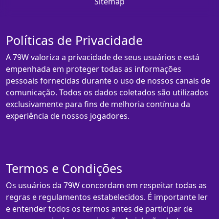
Sitemap
Políticas de Privacidade
A 79W valoriza a privacidade de seus usuários e está
empenhada em proteger todas as informações
pessoais fornecidas durante o uso de nossos canais de
comunicação. Todos os dados coletados são utilizados
exclusivamente para fins de melhoria contínua da
experiência de nossos jogadores.
Termos e Condições
Os usuários da 79W concordam em respeitar todas as
regras e regulamentos estabelecidos. É importante ler
e entender todos os termos antes de participar de