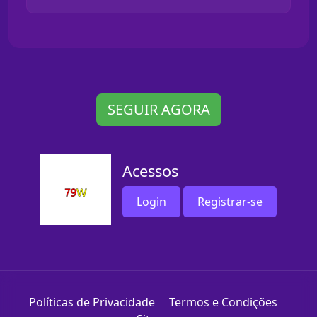
SEGUIR AGORA
Acessos
Login
Registrar-se
Políticas de Privacidade
Termos e Condições