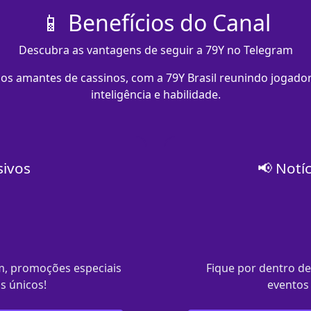
📱 Benefícios do Canal
Descubra as vantagens de seguir a 79Y no Telegram
dos amantes de cassinos, com a 79Y Brasil reunindo jogad
inteligência e habilidade.
sivos
📢 Notí
m, promoções especiais
Fique por dentro d
s únicos!
eventos