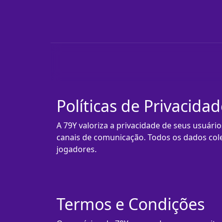
Políticas de Privacida
A 79Y valoriza a privacidade de seus usuár
canais de comunicação. Todos os dados cole
jogadores.
Termos e Condições