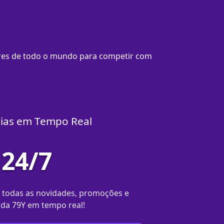
ores de todo o mundo para competir com
cias em Tempo Real
24/7
e todas as novidades, promoções e
 da 79Y em tempo real!