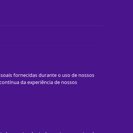
ssoais fornecidas durante o uso de nossos
 contínua da experiência de nossos