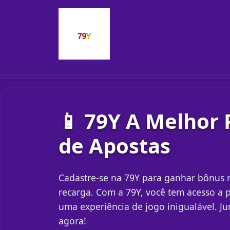
📱 79Y A Melhor
de Apostas
Cadastre-se na 79Y para ganhar bônus 
recarga. Com a 79Y, você tem acesso a 
uma experiência de jogo inigualável. J
agora!