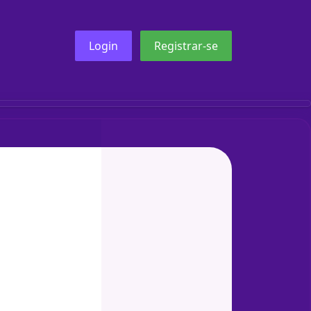
Login
Registrar-se