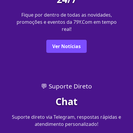
Fique por dentro de todas as novidades,
promoções e eventos da 79Y.Com em tempo
real!
Ver Notícias
💬 Suporte Direto
Chat
Suporte direto via Telegram, respostas rápidas e
atendimento personalizado!