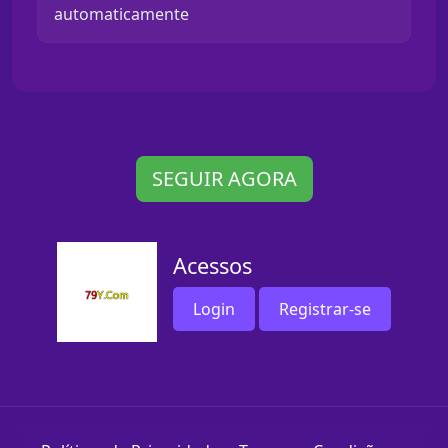
automaticamente
SEGUIR AGORA
Acessos
Login
Registrar-se