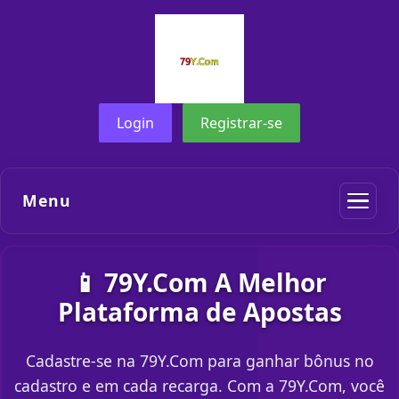
Login
Registrar-se
Menu
📱 79Y.Com A Melhor
Plataforma de Apostas
Cadastre-se na 79Y.Com para ganhar bônus no
cadastro e em cada recarga. Com a 79Y.Com, você