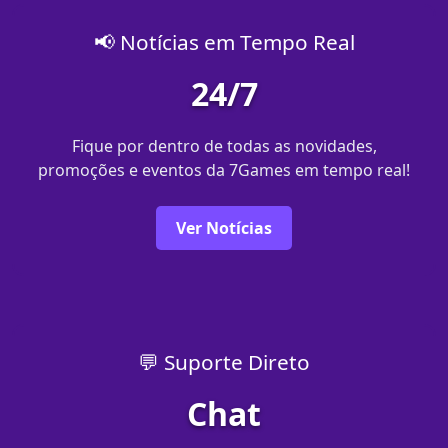
📢 Notícias em Tempo Real
24/7
Fique por dentro de todas as novidades,
promoções e eventos da 7Games em tempo real!
Ver Notícias
💬 Suporte Direto
Chat