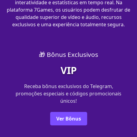
interatividade e estatísticas em tempo real. Na
plataforma 7Games, os usuários podem desfrutar de
qualidade superior de vídeo e áudio, recursos
exclusivos e uma experiência totalmente segura.
🎁 Bônus Exclusivos
VIP
Receba bônus exclusivos do Telegram,
promoções especiais e códigos promocionais
únicos!
Ver Bônus