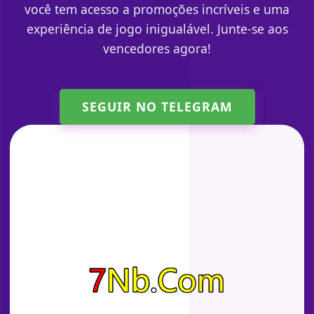
você tem acesso a promoções incríveis e uma
experiência de jogo inigualável. Junte-se aos
vencedores agora!
SEGUIR NO TELEGRAM