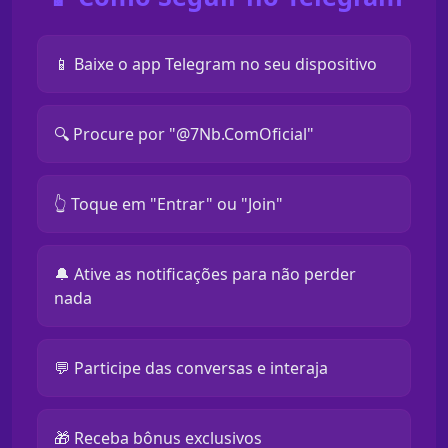
📱 Baixe o app Telegram no seu dispositivo
🔍 Procure por "@7Nb.ComOficial"
👆 Toque em "Entrar" ou "Join"
🔔 Ative as notificações para não perder
nada
💬 Participe das conversas e interaja
🎁 Receba bônus exclusivos