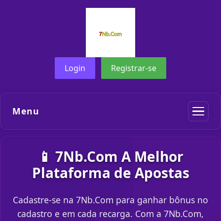
Login
Registrar-se
Menu
📱 7Nb.Com A Melhor
Plataforma de Apostas
Cadastre-se na 7Nb.Com para ganhar bônus no
cadastro e em cada recarga. Com a 7Nb.Com,