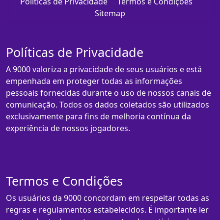
Políticas de Privacidade
Termos e Condições
Sitemap
Políticas de Privacidade
A 9000 valoriza a privacidade de seus usuários e está
empenhada em proteger todas as informações
pessoais fornecidas durante o uso de nossos canais de
comunicação. Todos os dados coletados são utilizados
exclusivamente para fins de melhoria contínua da
experiência de nossos jogadores.
Termos e Condições
Os usuários da 9000 concordam em respeitar todas as
regras e regulamentos estabelecidos. É importante ler