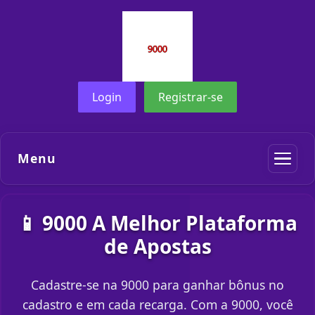
Login
Registrar-se
Menu
📱 9000 A Melhor Plataforma
de Apostas
Cadastre-se na 9000 para ganhar bônus no
cadastro e em cada recarga. Com a 9000, você