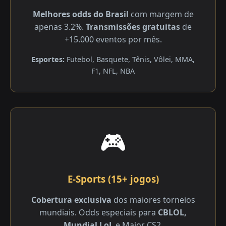
Melhores odds do Brasil
com margem de
apenas 3.2%.
Transmissões gratuitas
de
+15.000 eventos por mês.
Esportes:
Futebol, Basquete, Tênis, Vôlei, MMA,
F1, NFL, NBA
🎮
E-Sports (15+ jogos)
Cobertura exclusiva
dos maiores torneios
mundiais. Odds especiais para
CBLOL,
Mundial LoL
e Major CS2.