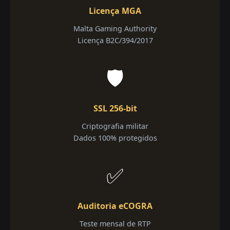
Licença MGA
Malta Gaming Authority
Licença B2C/394/2017
🛡️
SSL 256-bit
Criptografia militar
Dados 100% protegidos
✅
Auditoria eCOGRA
Teste mensal de RTP