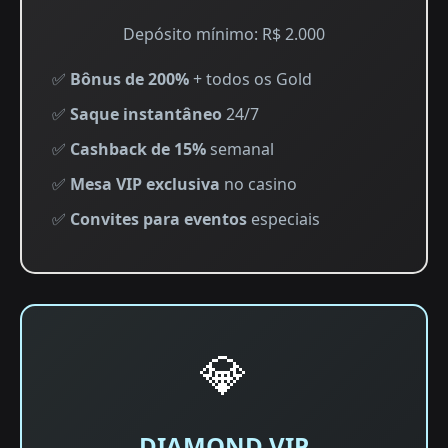
Depósito mínimo: R$ 2.000
✅
Bônus de 200%
+ todos os Gold
✅
Saque instantâneo
24/7
✅
Cashback de 15%
semanal
✅
Mesa VIP exclusiva
no casino
✅
Convites para eventos
especiais
💎
DIAMOND VIP