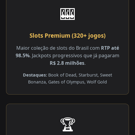
🎰
Slots Premium (320+ jogos)
Maior coleção de slots do Brasil com
RTP até
98.5%
. Jackpots progressivos que já pagaram
R$ 2.8 milhões
.
Destaques:
Book of Dead, Starburst, Sweet
Bonanza, Gates of Olympus, Wolf Gold
🏆