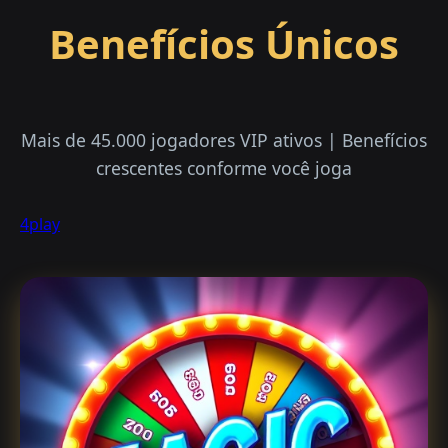
Benefícios Únicos
Mais de 45.000 jogadores VIP ativos | Benefícios
crescentes conforme você joga
4play