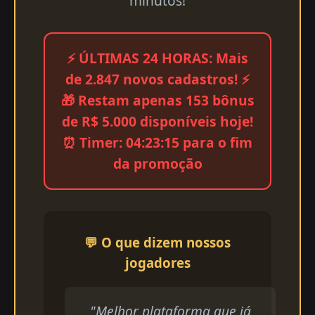
minutos!
⚡ ÚLTIMAS 24 HORAS: Mais
de 2.847 novos cadastros! ⚡
🎁 Restam apenas 153 bônus
de R$ 5.000 disponíveis hoje!
⏰ Timer: 04:23:15 para o fim
da promoção
💬 O que dizem nossos
jogadores
"Melhor plataforma que já