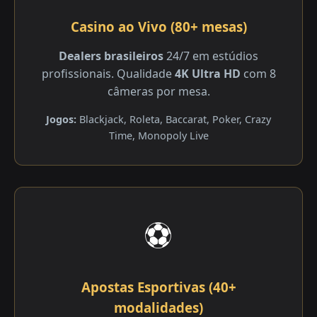
Casino ao Vivo (80+ mesas)
Dealers brasileiros
24/7 em estúdios
profissionais. Qualidade
4K Ultra HD
com 8
câmeras por mesa.
Jogos:
Blackjack, Roleta, Baccarat, Poker, Crazy
Time, Monopoly Live
⚽
Apostas Esportivas (40+
modalidades)