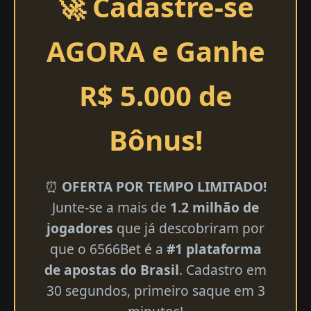
🚀 Cadastre-se
AGORA e Ganhe
R$ 5.000 de
Bônus!
⏰
OFERTA POR TEMPO LIMITADO!
Junte-se a mais de
1.2 milhão de
jogadores
que já descobriram por
que o 6566Bet é a
#1 plataforma
de apostas do Brasil
. Cadastro em
30 segundos, primeiro saque em 3