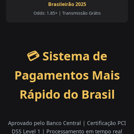
Brasileirão 2025
Odds: 1.85+ | Transmissão Grátis
💳 Sistema de
Pagamentos Mais
Rápido do Brasil
Aprovado pelo Banco Central | Certificação PCI
DSS Level 1 | Processamento em tempo real