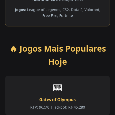
Jogos:
League of Legends, CS2, Dota 2, Valorant,
Free Fire, Fortnite
🔥 Jogos Mais Populares
Hoje
🎰
Gates of Olympus
RTP: 96.5% | Jackpot: R$ 45.280