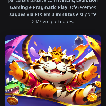
parceria exclusiva com
NetEnt, Evolution
Gaming e Pragmatic Play
. Oferecemos
saques via PIX em 3 minutos
e suporte
24/7 em português.