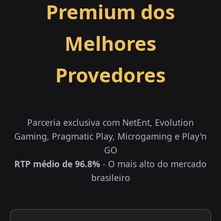
Premium dos
Melhores
Provedores
Parceria exclusiva com NetEnt, Evolution
Gaming, Pragmatic Play, Microgaming e Play'n
GO
RTP médio de 96.8%
- O mais alto do mercado
brasileiro